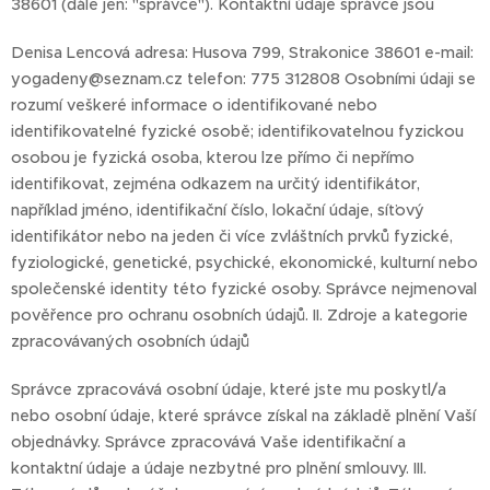
38601 (dále jen: "správce"). Kontaktní údaje správce jsou
Denisa Lencová adresa: Husova 799, Strakonice 38601 e-mail:
yogadeny@seznam.cz telefon: 775 312808 Osobními údaji se
rozumí veškeré informace o identifikované nebo
identifikovatelné fyzické osobě; identifikovatelnou fyzickou
osobou je fyzická osoba, kterou lze přímo či nepřímo
identifikovat, zejména odkazem na určitý identifikátor,
například jméno, identifikační číslo, lokační údaje, síťový
identifikátor nebo na jeden či více zvláštních prvků fyzické,
fyziologické, genetické, psychické, ekonomické, kulturní nebo
společenské identity této fyzické osoby. Správce nejmenoval
pověřence pro ochranu osobních údajů. II. Zdroje a kategorie
zpracovávaných osobních údajů
Správce zpracovává osobní údaje, které jste mu poskytl/a
nebo osobní údaje, které správce získal na základě plnění Vaší
objednávky. Správce zpracovává Vaše identifikační a
kontaktní údaje a údaje nezbytné pro plnění smlouvy. III.