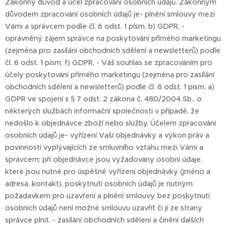
Zákonný důvod a účel zpracování osobních údajů. Zákonným
důvodem zpracování osobních údajů je- plnění smlouvy mezi
Vámi a správcem podle čl. 6 odst. 1 písm. b) GDPR, -
oprávněný zájem správce na poskytování přímého marketingu
(zejména pro zasílání obchodních sdělení a newsletterů) podle
čl. 6 odst. 1 písm. f) GDPR, - Váš souhlas se zpracováním pro
účely poskytování přímého marketingu (zejména pro zasílání
obchodních sdělení a newsletterů) podle čl. 6 odst. 1 písm. a)
GDPR ve spojení s § 7 odst. 2 zákona č. 480/2004 Sb., o
některých službách informační společnosti v případě, že
nedošlo k objednávce zboží nebo služby. Účelem zpracování
osobních údajů je- vyřízení Vaší objednávky a výkon práv a
povinností vyplývajících ze smluvního vztahu mezi Vámi a
správcem; při objednávce jsou vyžadovány osobní údaje,
které jsou nutné pro úspěšné vyřízení objednávky (jméno a
adresa, kontakt), poskytnutí osobních údajů je nutným
požadavkem pro uzavření a plnění smlouvy, bez poskytnutí
osobních údajů není možné smlouvu uzavřít či jí ze strany
správce plnit, - zasílání obchodních sdělení a činění dalších