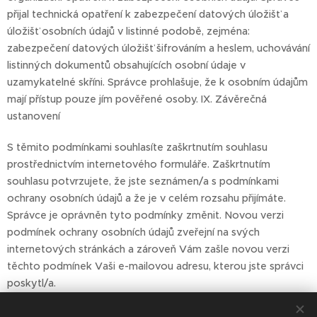
přijal technická opatření k zabezpečení datových úložišť a
úložišť osobních údajů v listinné podobě, zejména:
zabezpečení datových úložišť šifrováním a heslem, uchovávání
listinných dokumentů obsahujících osobní údaje v
uzamykatelné skříni. Správce prohlašuje, že k osobním údajům
mají přístup pouze jím pověřené osoby. IX. Závěrečná
ustanovení
S těmito podmínkami souhlasíte zaškrtnutím souhlasu
prostřednictvím internetového formuláře. Zaškrtnutím
souhlasu potvrzujete, že jste seznámen/a s podmínkami
ochrany osobních údajů a že je v celém rozsahu přijímáte.
Správce je oprávněn tyto podmínky změnit. Novou verzi
podmínek ochrany osobních údajů zveřejní na svých
internetových stránkách a zároveň Vám zašle novou verzi
těchto podmínek Vaši e-mailovou adresu, kterou jste správci
poskytl/a.
Tyto podmínky nabývají účinnosti dnem 1. 9. 2024.